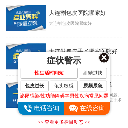
大连割包皮医院哪家好
大连割包皮医院哪家好
大连做包皮手术哪家医院好
症状警示
大连做包皮手术哪家医院好
性生活时间短
射精过快
大连割包皮手术要多少钱
包皮过长
龟头敏感
尿频尿急
包皮过长是许多男人都会遇到的问题。
泌尿感染/性功能障碍等男性疾病常见问题
那包皮怎么会太长呢？大连割包皮手术
要多少钱？...
电话咨询
在线咨询
>> 查看更多栏目动态 <<