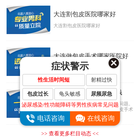
大连割包皮医院哪家好
大连割包皮医院哪家好
大连做包皮手术哪家医院好
症状警示
大连做包皮手术哪家医院好
性生活时间短
射精过快
大连割包皮手术要多少钱
包皮过长
龟头敏感
尿频尿急
包皮过长是许多男人都会遇到的问题。
泌尿感染/性功能障碍等男性疾病常见问题
那包皮怎么会太长呢？大连割包皮手术
要多少钱？...
电话咨询
在线咨询
>> 查看更多栏目动态 <<