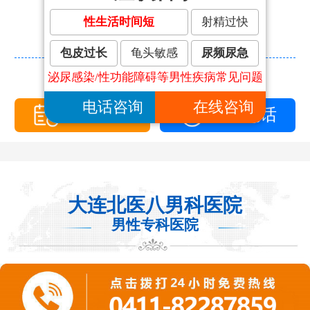
阳痿、早泄、男性肾虚症、性功能障
碍等，特别是在少精、弱精等男性不
性生活时间短
射精过快
育的诊治上有较深的造诣,临床治疗效
果极好，深受广大患者的好评。...
包皮过长
龟头敏感
尿频尿急
泌尿感染/性功能障碍等男性疾病常见问题
>> 查看更多医生信息 <<
电话咨询
在线咨询
在线预约
拨打电话
大连北医八男科医院
男性专科医院