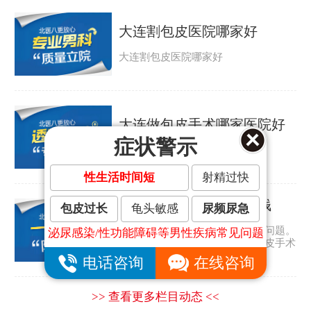
大连割包皮医院哪家好
大连割包皮医院哪家好
大连做包皮手术哪家医院好
症状警示
大连做包皮手术哪家医院好
性生活时间短
射精过快
大连割包皮手术要多少钱
包皮过长
龟头敏感
尿频尿急
包皮过长是许多男人都会遇到的问题。
泌尿感染/性功能障碍等男性疾病常见问题
那包皮怎么会太长呢？大连割包皮手术
要多少钱？...
电话咨询
在线咨询
>> 查看更多栏目动态 <<